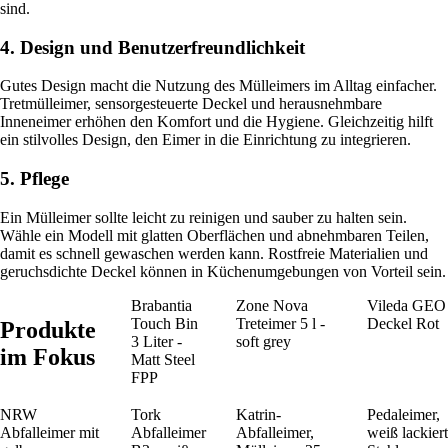
sind.
4. Design und Benutzerfreundlichkeit
Gutes Design macht die Nutzung des Mülleimers im Alltag einfacher.
Tretmülleimer, sensorgesteuerte Deckel und herausnehmbare
Inneneimer erhöhen den Komfort und die Hygiene. Gleichzeitig hilft
ein stilvolles Design, den Eimer in die Einrichtung zu integrieren.
5. Pflege
Ein Mülleimer sollte leicht zu reinigen und sauber zu halten sein.
Wähle ein Modell mit glatten Oberflächen und abnehmbaren Teilen,
damit es schnell gewaschen werden kann. Rostfreie Materialien und
geruchsdichte Deckel können in Küchenumgebungen von Vorteil sein.
Brabantia
Zone Nova
Vileda GEO
Touch Bin
Treteimer 5 l -
Deckel Rot
Produkte
3 Liter -
soft grey
im Fokus
Matt Steel
FPP
NRW
Tork
Katrin-
Pedaleimer,
Abfalleimer mit
Abfalleimer
Abfalleimer,
weiß lackiert