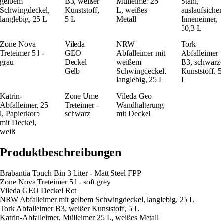
gelbem
B3, weißer
Mülleimer 25
Stahl,
Schwingdeckel,
Kunststoff,
L, weißes
auslaufsiche
langlebig, 25 L
5 L
Metall
Inneneimer,
30,3 L
Zone Nova
Vileda
NRW
Tork
Treteimer 5 l -
GEO
Abfalleimer mit
Abfalleimer
grau
Deckel
weißem
B3, schwarz
Gelb
Schwingdeckel,
Kunststoff, 
langlebig, 25 L
L
Katrin-
Zone Ume
Vileda Geo
Abfalleimer, 25
Treteimer -
Wandhalterung
l, Papierkorb
schwarz
mit Deckel
mit Deckel,
weiß
Produktbeschreibungen
Brabantia Touch Bin 3 Liter - Matt Steel FPP
Zone Nova Treteimer 5 l - soft grey
Vileda GEO Deckel Rot
NRW Abfalleimer mit gelbem Schwingdeckel, langlebig, 25 L
Tork Abfalleimer B3, weißer Kunststoff, 5 L
Katrin-Abfalleimer, Mülleimer 25 L, weißes Metall